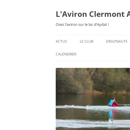
Aller
au
contenu
L'Aviron Clermont 
Osez l’aviron sur le lac d’Aydat !
ACTUS
LE CLUB
ERGO’NAUTE
PRÉSENTATION
CALENDRIER
HORAIRES & ORGANISATION
ESPACE ADHÉSION
TARIFS 2026-27