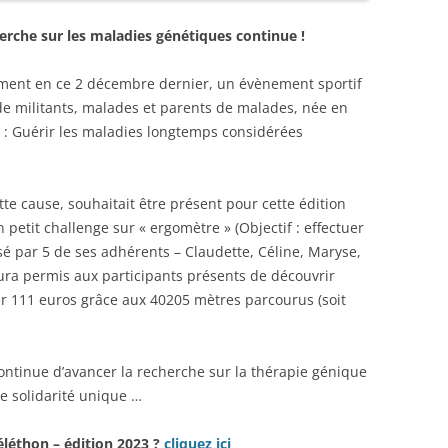
rche sur les maladies génétiques continue !
ment en ce 2 décembre dernier, un évènement sportif
de militants, malades et parents de malades, née en
é : Guérir les maladies longtemps considérées
tte cause, souhaitait être présent pour cette édition
 petit challenge sur « ergomètre » (Objectif : effectuer
isé par 5 de ses adhérents – Claudette, Céline, Maryse,
ura permis aux participants présents de découvrir
ter 111 euros grâce aux 40205 mètres parcourus (soit
continue d’avancer la recherche sur la thérapie génique
de solidarité unique …
éléthon – édition 2023 ?
cliquez ici