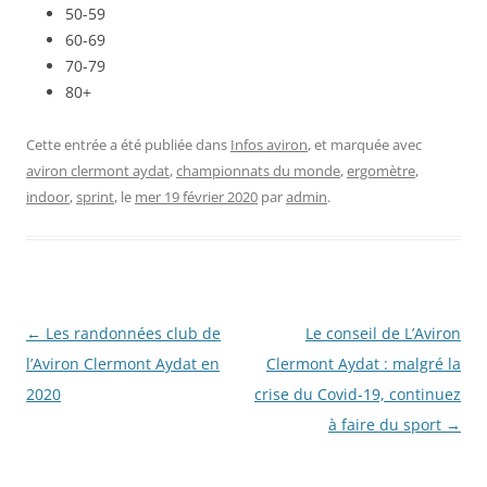
50-59
60-69
70-79
80+
Cette entrée a été publiée dans
Infos aviron
, et marquée avec
aviron clermont aydat
,
championnats du monde
,
ergomètre
,
indoor
,
sprint
, le
mer 19 février 2020
par
admin
.
Navigation
←
Les randonnées club de
Le conseil de L’Aviron
des
l’Aviron Clermont Aydat en
Clermont Aydat : malgré la
articles
2020
crise du Covid-19, continuez
à faire du sport
→