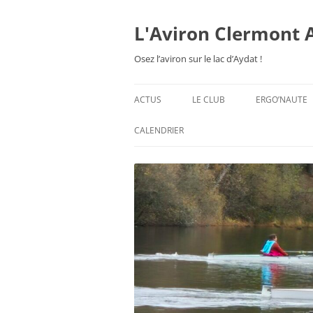
Aller
au
contenu
L'Aviron Clermont 
Osez l’aviron sur le lac d’Aydat !
ACTUS
LE CLUB
ERGO’NAUTE
PRÉSENTATION
CALENDRIER
HORAIRES & ORGANISATION
ESPACE ADHÉSION
TARIFS 2026-27