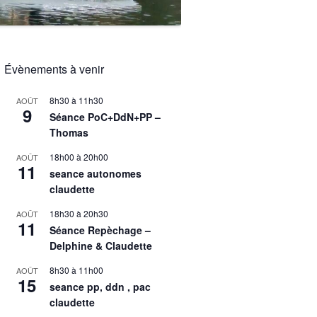
Évènements à venir
8h30
à
11h30
AOÛT
9
Séance PoC+DdN+PP –
Thomas
18h00
à
20h00
AOÛT
11
seance autonomes
claudette
18h30
à
20h30
AOÛT
11
Séance Repèchage –
Delphine & Claudette
8h30
à
11h00
AOÛT
15
seance pp, ddn , pac
claudette