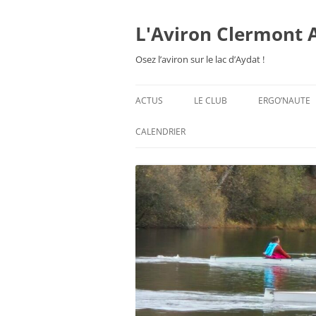
Aller
au
contenu
L'Aviron Clermont 
Osez l’aviron sur le lac d’Aydat !
ACTUS
LE CLUB
ERGO’NAUTE
PRÉSENTATION
CALENDRIER
HORAIRES & ORGANISATION
ESPACE ADHÉSION
TARIFS 2026-27