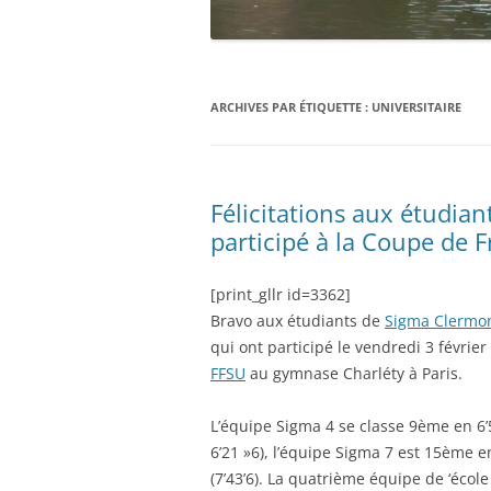
ARCHIVES PAR ÉTIQUETTE :
UNIVERSITAIRE
Félicitations aux étudia
participé à la Coupe de 
[print_gllr id=3362]
Bravo aux étudiants de
Sigma Clermo
qui ont participé le vendredi 3 février
FFSU
au gymnase Charléty à Paris.
L’équipe Sigma 4 se classe 9ème en 6’
6’21 »6), l’équipe Sigma 7 est 15ème en
(7’43’6). La quatrième équipe de ‘école