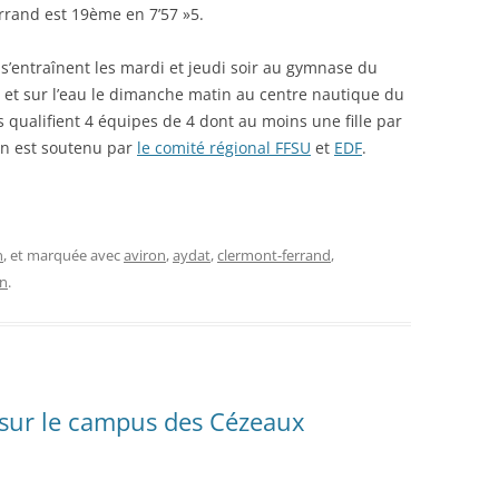
rand est 19ème en 7’57 »5.
 s’entraînent les mardi et jeudi soir au gymnase du
et sur l’eau le dimanche matin au centre nautique du
ils qualifient 4 équipes de 4 dont au moins une fille par
ron est soutenu par
le comité régional FFSU
et
EDF
.
n
, et marquée avec
aviron
,
aydat
,
clermont-ferrand
,
n
.
 sur le campus des Cézeaux