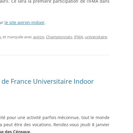
avril. Ce sera la première participation de l’IFMA dans
sur
le site aviron-indoor
.
n
, et marquée avec
aviron
,
Championnats
,
IFMA
,
universitaire
,
 de France Universitaire Indoor
té pour une activité parfois méconnue, tout le monde
ra peut être des vocations. Rendez-vous jeudi 8 janvier
e des Cézeaux.