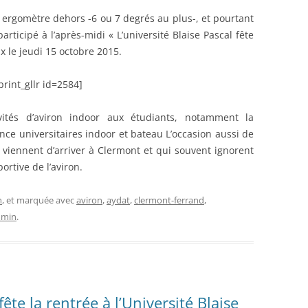
n ergomètre dehors -6 ou 7 degrés au plus-, et pourtant
participé à l’après-midi « L’université Blaise Pascal fête
x le jeudi 15 octobre 2015.
print_gllr id=2584]
vités d’aviron indoor aux étudiants, notamment la
ce universitaires indoor et bateau L’occasion aussi de
 viennent d’arriver à Clermont et qui souvent ignorent
ortive de l’aviron.
n
, et marquée avec
aviron
,
aydat
,
clermont-ferrand
,
dmin
.
ête la rentrée à l’Université Blaise