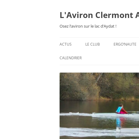
Aller
au
contenu
L'Aviron Clermont 
Osez l’aviron sur le lac d’Aydat !
ACTUS
LE CLUB
ERGO’NAUTE
PRÉSENTATION
CALENDRIER
HORAIRES & ORGANISATION
ESPACE ADHÉSION
TARIFS 2026-27