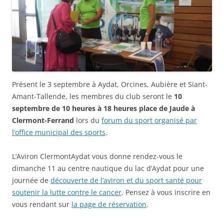
Présent le 3 septembre à Aydat, Orcines, Aubière et Siant-
Amant-Tallende, les membres du club seront le
10
septembre de 10 heures à 18 heures place de Jaude à
Clermont-Ferrand
lors du
forum du sport organisé par
l’office municipal des sports
.
L’Aviron ClermontAydat vous donne rendez-vous le
dimanche 11 au centre nautique du lac d’Aydat pour une
journée de
découverte de l’aviron et du sport santé pour
soutenir la lutte contre le cancer
. Pensez à vous inscrire en
vous rendant sur
la page de réservation
.