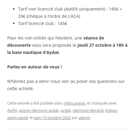
Tarif non licencié club (AvitFit uniquement) : 145€ +
20€ (chèque à l’ordre de L’ACA)
Tarif licencié club : 145€
Pour les non-initiés qui hésitent, une
séance de
découverte
vous sera proposée le
Jeudi 27 octobre à 18h à
la base nautique d’Aydat.
Parlez-en autour de vous !
N’hésitez pas à venir nous voir ou poser vos questions sur
cette activité.
Cette entrée a été publiée dans
Infos aviron
, et marquée avec
AviFit
,
aviron clermont aydat
,
aydat
,
clermont-ferrand
,
indoor
,
sport-santé
, le
sam 15 octobre 2022
par
admin
.