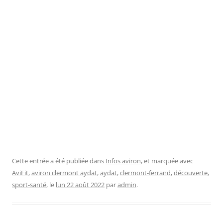
Cette entrée a été publiée dans
Infos aviron
, et marquée avec
AviFit
,
aviron clermont aydat
,
aydat
,
clermont-ferrand
,
découverte
,
sport-santé
, le
lun 22 août 2022
par
admin
.