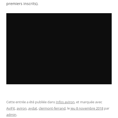
premiers inscrits).
Cette entrée a été publiée dans
Infos aviron
, et marquée avec
AviFit
,
aviron
,
aydat
,
clermont-ferrand
, le
jeu 8 novembre 2018
par
admin
.