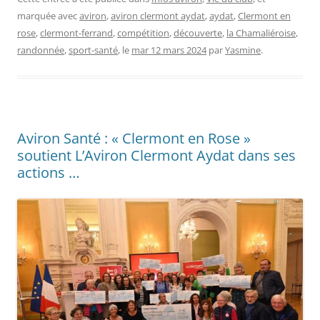
marquée avec
aviron
,
aviron clermont aydat
,
aydat
,
Clermont en
rose
,
clermont-ferrand
,
compétition
,
découverte
,
la Chamaliéroise
,
randonnée
,
sport-santé
, le
mar 12 mars 2024
par
Yasmine
.
Aviron Santé : « Clermont en Rose »
soutient L’Aviron Clermont Aydat dans ses
actions …