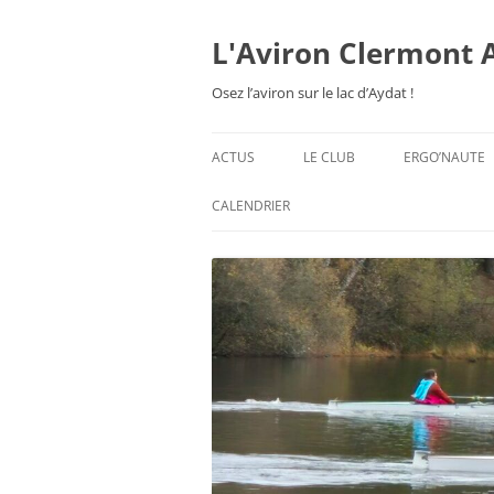
Aller
au
contenu
L'Aviron Clermont 
Osez l’aviron sur le lac d’Aydat !
ACTUS
LE CLUB
ERGO’NAUTE
PRÉSENTATION
CALENDRIER
HORAIRES & ORGANISATION
ESPACE ADHÉSION
TARIFS 2026-27