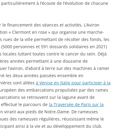
 particulièrement à l’écoute de l’évolution de chacune
 le financement des séances et activités, L’Aviron
iation « Clermont en rose » qui organise une marche-
rues de la ville permettant de récolter des fonds, les
s (5000 personnes et 591 dossards solidaires en 2021)
 locales luttant toutes contre le cancer du sein. Déjà
nières années permettant à une douzaine de
uer l’aviron, d’abord à terre sur des machines à ramer
iné les deux années passées ensemble en
mières sont allées
à Venise en Italie pour participer à la
européen des embarcations propulsées par des rames
barcations se retrouvent sur la lagune avant de
 effectué le parcours de
la Traversée de Paris sur la
s en virant aux pieds de Notre-Dame. De rameuses
nues des rameuses régulières, réussissant même le
ticipant ainsi à la vie et au développement du club.