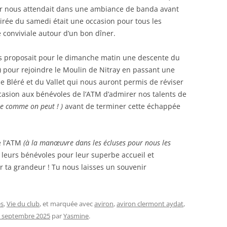
r nous attendait dans une ambiance de banda avant
irée du samedi était une occasion pour tous les
conviviale autour d’un bon dîner.
us proposait pour le dimanche matin une descente du
 pour rejoindre le Moulin de Nitray en passant une
 de Bléré et du Vallet qui nous auront permis de réviser
casion aux bénévoles de l’ATM d’admirer nos talents de
e comme on peut ! )
avant de terminer cette échappée
e l’ATM
(à la manœuvre dans les écluses pour nous les
s leurs bénévoles pour leur superbe accueil et
 ta grandeur ! Tu nous laisses un souvenir
s
,
Vie du club
, et marquée avec
aviron
,
aviron clermont aydat
,
8 septembre 2025
par
Yasmine
.