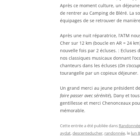
Après ce moment culture, un déjeune
de rentrer au Camping de Bléré. La so
équipages de se retrouver de manière 
Après une nuit réparatrice, l’ATM no
Cher sur 12 km (boucle en AR = 24 km)
nouvelle fois par 2 écluses. : Ecluses
nos classiques musicaux donnant l’oc
chanteurs dans les écluses (
On s’occup
tourangelle par un copieux déjeuner.
Un grand merci au jeune président d
faire passer avec sérénité
), Dany et tou
gentillesse et merci Chenonceaux pour
mémorable.
Cette entrée a été publiée dans
Randonnée
aydat
,
descenteducher
,
randonnée
, le
lun 