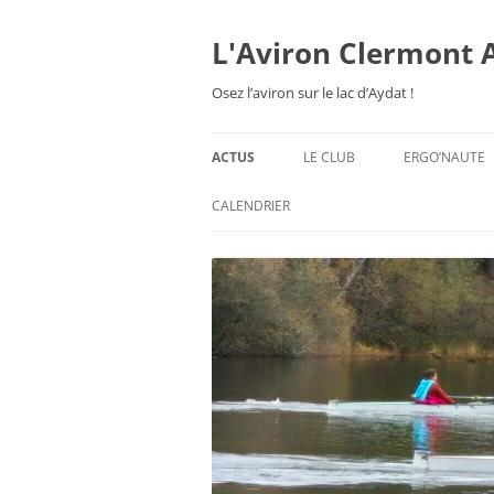
Aller
au
contenu
L'Aviron Clermont 
Osez l’aviron sur le lac d’Aydat !
ACTUS
LE CLUB
ERGO’NAUTE
PRÉSENTATION
CALENDRIER
HORAIRES & ORGANISATION
ESPACE ADHÉSION
TARIFS 2026-27