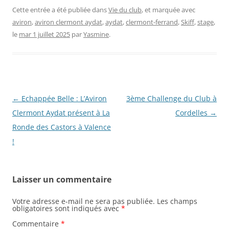
Cette entrée a été publiée dans
Vie du club
, et marquée avec
aviron
,
aviron clermont aydat
,
aydat
,
clermont-ferrand
,
Skiff
,
stage
,
le
mar 1 juillet 2025
par
Yasmine
.
Navigation
←
Echappée Belle : L’Aviron
3ème Challenge du Club à
des
Clermont Aydat présent à La
Cordelles
→
articles
Ronde des Castors à Valence
!
Laisser un commentaire
Votre adresse e-mail ne sera pas publiée.
Les champs
obligatoires sont indiqués avec
*
Commentaire
*