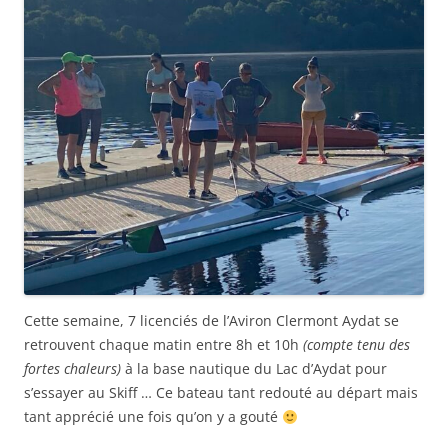
Cette semaine, 7 licenciés de l’Aviron Clermont Aydat se
retrouvent chaque matin entre 8h et 10h
(compte tenu des
fortes chaleurs)
à la base nautique du Lac d’Aydat pour
s’essayer au Skiff … Ce bateau tant redouté au départ mais
tant apprécié une fois qu’on y a gouté