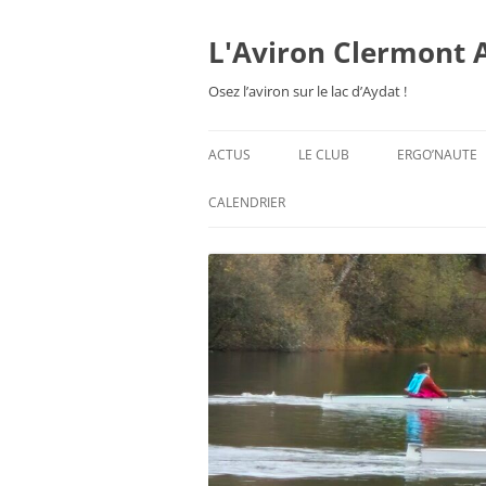
Aller
au
contenu
L'Aviron Clermont 
Osez l’aviron sur le lac d’Aydat !
ACTUS
LE CLUB
ERGO’NAUTE
PRÉSENTATION
CALENDRIER
HORAIRES & ORGANISATION
ESPACE ADHÉSION
TARIFS 2026-27