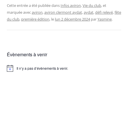
Cette entrée a été publiée dans
Infos aviron
,
Vie du club
, et
marquée avec
aviron
,
aviron clermont aydat
,
aydat
,
défi relevé
,
fête
du club
,
première édition
, le
lun 2 décembre 2024
par
Yasmine
.
Évènements à venir
Il n’y a pas d’évènements à venir.
Notice