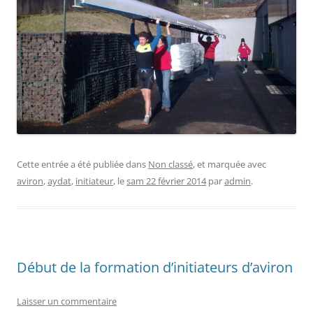
Cette entrée a été publiée dans
Non classé
, et marquée avec
aviron
,
aydat
,
initiateur
, le
sam 22 février 2014
par
admin
.
Début de la formation d’initiateurs d’aviron
Laisser un commentaire