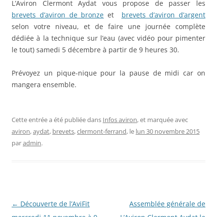
L’Aviron Clermont Aydat vous propose de passer les
brevets d’aviron de bronze
et
brevets d’aviron d’argent
selon votre niveau, et de faire une journée complète
dédiée à la technique sur l’eau (avec vidéo pour pimenter
le tout) samedi 5 décembre à partir de 9 heures 30.
Prévoyez un pique-nique pour la pause de midi car on
mangera ensemble.
Cette entrée a été publiée dans
Infos aviron
, et marquée avec
aviron
,
aydat
,
brevets
,
clermont-ferrand
, le
lun 30 novembre 2015
par
admin
.
Navigation
←
Découverte de l’AviFit
Assemblée générale de