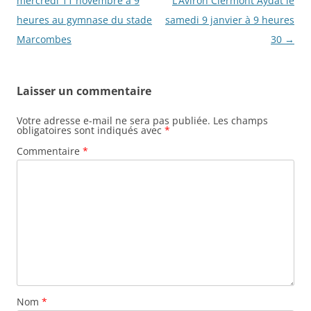
des
mercredi 11 novembre à 9
L’Aviron Clermont Aydat le
articles
heures au gymnase du stade
samedi 9 janvier à 9 heures
Marcombes
30
→
Laisser un commentaire
Votre adresse e-mail ne sera pas publiée.
Les champs
obligatoires sont indiqués avec
*
Commentaire
*
Nom
*