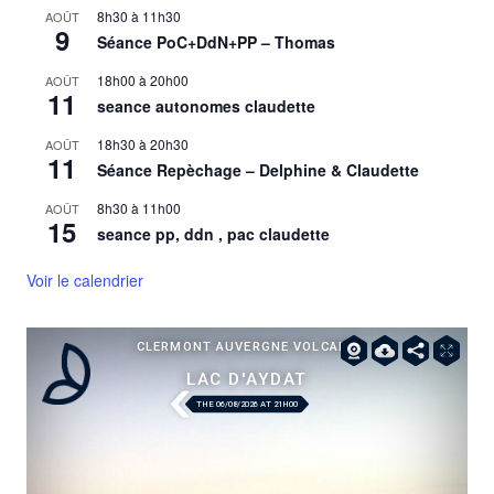
8h30
à
11h30
AOÛT
9
Séance PoC+DdN+PP – Thomas
18h00
à
20h00
AOÛT
11
seance autonomes claudette
18h30
à
20h30
AOÛT
11
Séance Repèchage – Delphine & Claudette
8h30
à
11h00
AOÛT
15
seance pp, ddn , pac claudette
Voir le calendrier