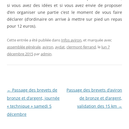
si vous avez des idées et si vous avez envie de proposer
d’en organiser une partie c’est le moment de vous faire
déclarer (d’ordinaire on arrive à mettre sur pied un repas
pour 12 euros).
Cette entrée a été publiée dans
Infos aviron
, et marquée avec
assemblée générale
,
aviron
,
aydat
,
clermont-ferrand
, le
lun 7
décembre 2015
par
admin
.
Navigation
←
Passage des brevets de
Passage des brevets d’aviron
des
bronze et d’argent, journée
de bronze et d’argent,
articles
« technique » samedi 5
validation des 15 km
→
décembre