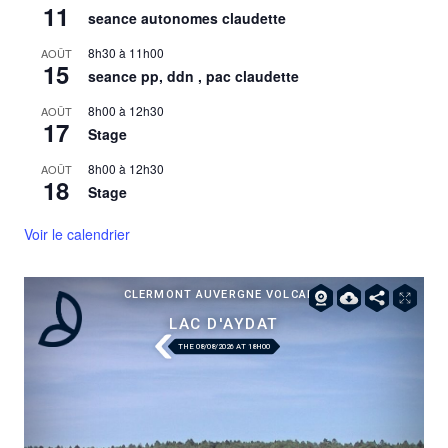
11
seance autonomes claudette
8h30
à
11h00
AOÛT
15
seance pp, ddn , pac claudette
8h00
à
12h30
AOÛT
17
Stage
8h00
à
12h30
AOÛT
18
Stage
Voir le calendrier