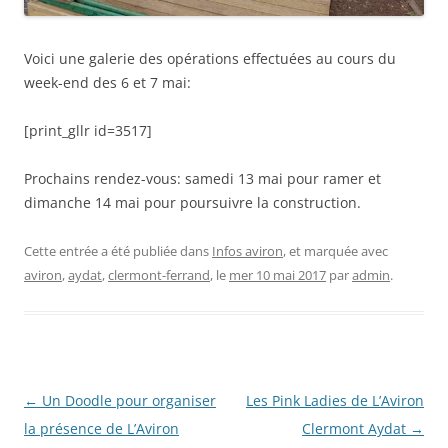
Voici une galerie des opérations effectuées au cours du
week-end des 6 et 7 mai:
[print_gllr id=3517]
Prochains rendez-vous: samedi 13 mai pour ramer et
dimanche 14 mai pour poursuivre la construction.
Cette entrée a été publiée dans
Infos aviron
, et marquée avec
aviron
,
aydat
,
clermont-ferrand
, le
mer 10 mai 2017
par
admin
.
Navigation
←
Un Doodle pour organiser
Les Pink Ladies de L’Aviron
des
la présence de L’Aviron
Clermont Aydat
→