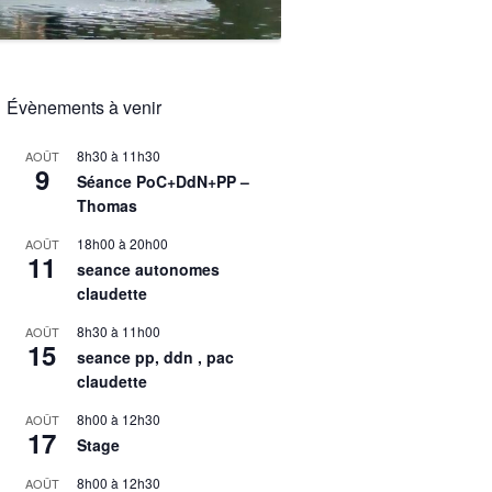
Évènements à venir
8h30
à
11h30
AOÛT
9
Séance PoC+DdN+PP –
Thomas
18h00
à
20h00
AOÛT
11
seance autonomes
claudette
8h30
à
11h00
AOÛT
15
seance pp, ddn , pac
claudette
8h00
à
12h30
AOÛT
17
Stage
8h00
à
12h30
AOÛT