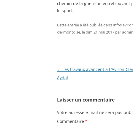
chemin de la guérison en retrouvant 
le sport.
Cette entrée a été publiée dans
Infos aviro
clermontoise
, le
dim 21 mai 2017
par
admi
Navigation
←
Les travaux avancent à L’Aviron Cl
des
Aydat
articles
Laisser un commentaire
Votre adresse e-mail ne sera pas publ
Commentaire
*