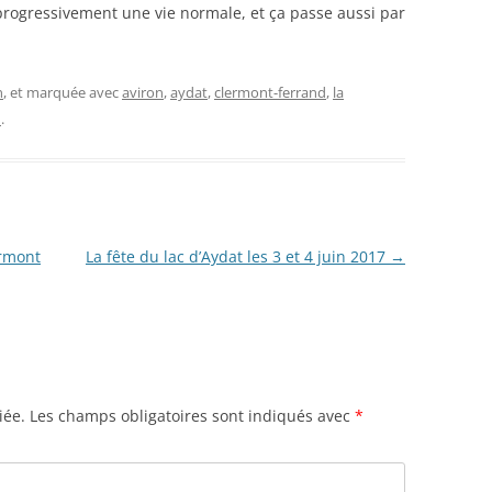
progressivement une vie normale, et ça passe aussi par
n
, et marquée avec
aviron
,
aydat
,
clermont-ferrand
,
la
n
.
ermont
La fête du lac d’Aydat les 3 et 4 juin 2017
→
iée.
Les champs obligatoires sont indiqués avec
*