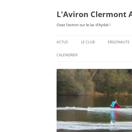
Aller
au
contenu
L'Aviron Clermont 
Osez l’aviron sur le lac d’Aydat !
ACTUS
LE CLUB
ERGO’NAUTE
PRÉSENTATION
CALENDRIER
HORAIRES & ORGANISATION
ESPACE ADHÉSION
TARIFS 2026-27