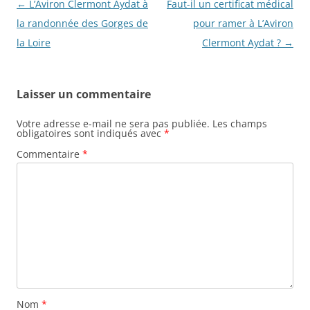
Navigation
←
L’Aviron Clermont Aydat à
Faut-il un certificat médical
des
la randonnée des Gorges de
pour ramer à L’Aviron
articles
la Loire
Clermont Aydat ?
→
Laisser un commentaire
Votre adresse e-mail ne sera pas publiée.
Les champs
obligatoires sont indiqués avec
*
Commentaire
*
Nom
*