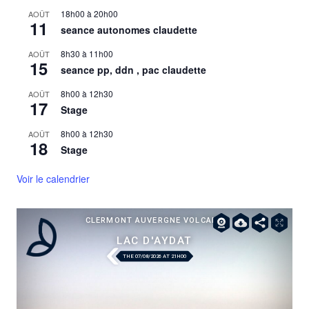
18h00
à
20h00
AOÛT
11
seance autonomes claudette
8h30
à
11h00
AOÛT
15
seance pp, ddn , pac claudette
8h00
à
12h30
AOÛT
17
Stage
8h00
à
12h30
AOÛT
18
Stage
Voir le calendrier