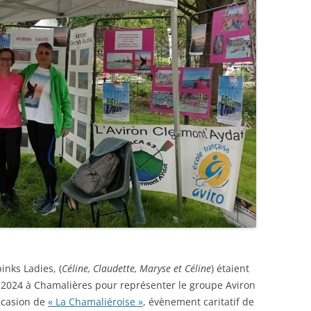
inks Ladies, (
Céline, Claudette, Maryse et Céline
) étaient
2024 à Chamalières pour représenter le groupe Aviron
occasion de
« La Chamaliéroise »
, évènement caritatif de