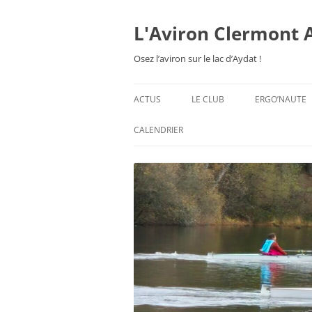
Aller
au
contenu
L'Aviron Clermont 
Osez l’aviron sur le lac d’Aydat !
ACTUS
LE CLUB
ERGO’NAUTE
PRÉSENTATION
CALENDRIER
HORAIRES & ORGANISATION
ESPACE ADHÉSION
TARIFS 2026-27