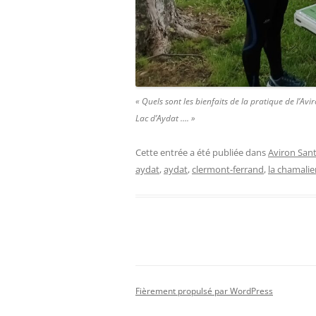
« Quels sont les bienfaits de la pratique de l’A
Lac d’Aydat …. »
Cette entrée a été publiée dans
Aviron San
aydat
,
aydat
,
clermont-ferrand
,
la chamalie
Fièrement propulsé par WordPress