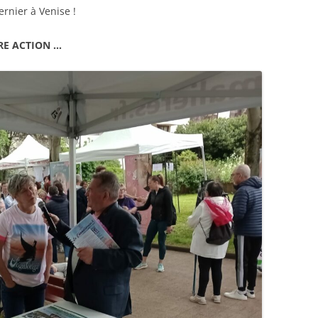
rnier à Venise !
RE ACTION …