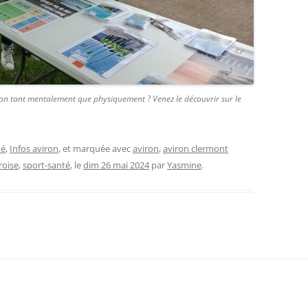
viron tant mentalement que physiquement ? Venez le découvrir sur le
té
,
Infos aviron
, et marquée avec
aviron
,
aviron clermont
roise
,
sport-santé
, le
dim 26 mai 2024
par
Yasmine
.