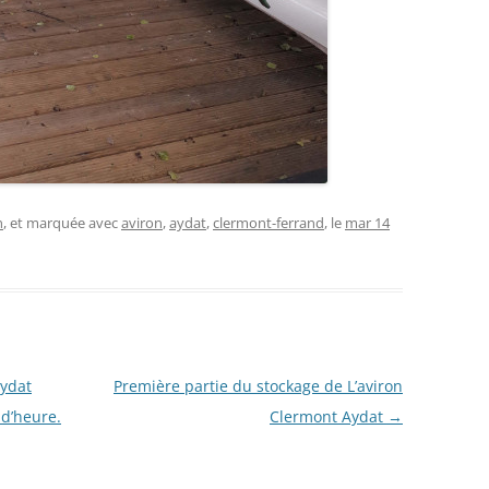
n
, et marquée avec
aviron
,
aydat
,
clermont-ferrand
, le
mar 14
Aydat
Première partie du stockage de L’aviron
d’heure.
Clermont Aydat
→