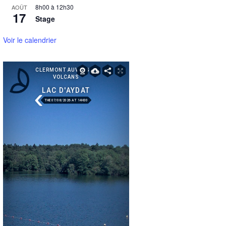
8h00
à
12h30
AOÛT
17
Stage
Voir le calendrier