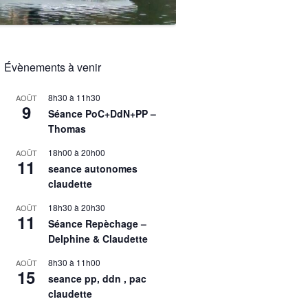
Évènements à venir
8h30
à
11h30
AOÛT
9
Séance PoC+DdN+PP –
Thomas
18h00
à
20h00
AOÛT
11
seance autonomes
claudette
18h30
à
20h30
AOÛT
11
Séance Repèchage –
Delphine & Claudette
8h30
à
11h00
AOÛT
15
seance pp, ddn , pac
claudette