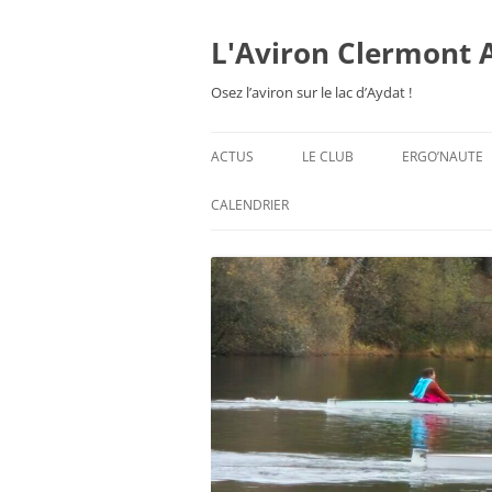
Aller
au
contenu
L'Aviron Clermont 
Osez l’aviron sur le lac d’Aydat !
ACTUS
LE CLUB
ERGO’NAUTE
PRÉSENTATION
CALENDRIER
HORAIRES & ORGANISATION
ESPACE ADHÉSION
TARIFS 2026-27