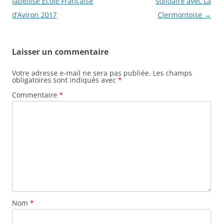
des
labellisé Ecole Française
solidaire avec La
articles
d’Aviron 2017
Clermontoise
→
Laisser un commentaire
Votre adresse e-mail ne sera pas publiée.
Les champs
obligatoires sont indiqués avec
*
Commentaire
*
Nom
*