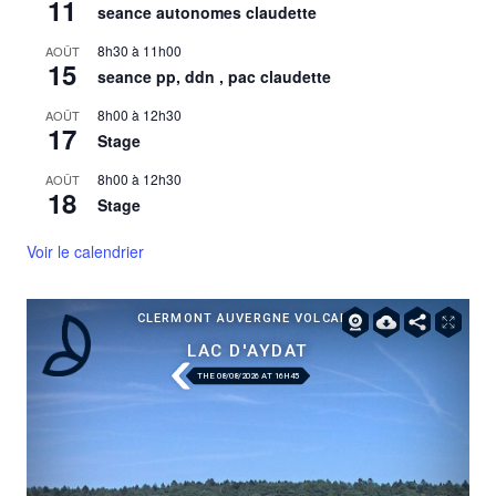
11
seance autonomes claudette
8h30
à
11h00
AOÛT
15
seance pp, ddn , pac claudette
8h00
à
12h30
AOÛT
17
Stage
8h00
à
12h30
AOÛT
18
Stage
Voir le calendrier