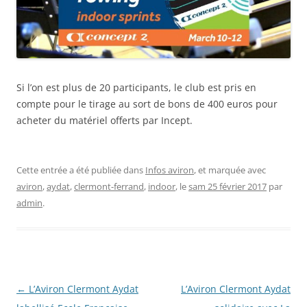
Si l’on est plus de 20 participants, le club est pris en
compte pour le tirage au sort de bons de 400 euros pour
acheter du matériel offerts par Incept.
Cette entrée a été publiée dans
Infos aviron
, et marquée avec
aviron
,
aydat
,
clermont-ferrand
,
indoor
, le
sam 25 février 2017
par
admin
.
Navigation
←
L’Aviron Clermont Aydat
L’Aviron Clermont Aydat