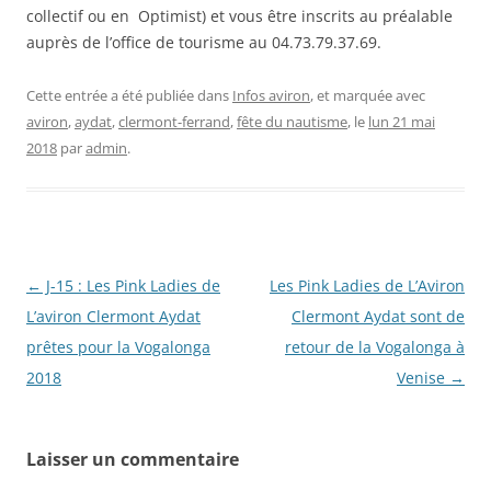
collectif ou en Optimist) et vous être inscrits au préalable
auprès de l’office de tourisme au 04.73.79.37.69.
Cette entrée a été publiée dans
Infos aviron
, et marquée avec
aviron
,
aydat
,
clermont-ferrand
,
fête du nautisme
, le
lun 21 mai
2018
par
admin
.
Navigation
←
J-15 : Les Pink Ladies de
Les Pink Ladies de L’Aviron
des
L’aviron Clermont Aydat
Clermont Aydat sont de
articles
prêtes pour la Vogalonga
retour de la Vogalonga à
2018
Venise
→
Laisser un commentaire