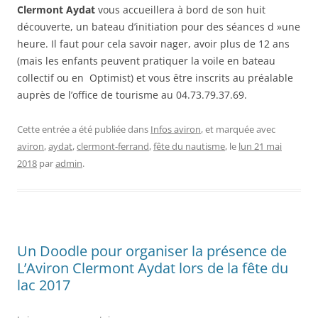
Clermont Aydat
vous accueillera à bord de son huit
découverte, un bateau d’initiation pour des séances d »une
heure. Il faut pour cela savoir nager, avoir plus de 12 ans
(mais les enfants peuvent pratiquer la voile en bateau
collectif ou en Optimist) et vous être inscrits au préalable
auprès de l’office de tourisme au 04.73.79.37.69.
Cette entrée a été publiée dans
Infos aviron
, et marquée avec
aviron
,
aydat
,
clermont-ferrand
,
fête du nautisme
, le
lun 21 mai
2018
par
admin
.
Un Doodle pour organiser la présence de
L’Aviron Clermont Aydat lors de la fête du
lac 2017