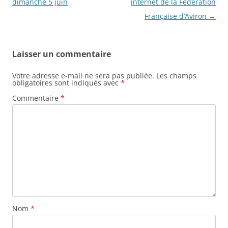
des
dimanche 5 juin
internet de la Fédération
articles
Française d’Aviron
→
Laisser un commentaire
Votre adresse e-mail ne sera pas publiée.
Les champs
obligatoires sont indiqués avec
*
Commentaire
*
Nom
*