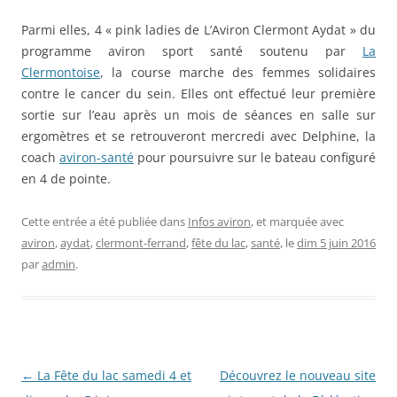
Parmi elles, 4 « pink ladies de L’Aviron Clermont Aydat » du
programme aviron sport santé soutenu par
La
Clermontoise
, la course marche des femmes solidaires
contre le cancer du sein. Elles ont effectué leur première
sortie sur l’eau après un mois de séances en salle sur
ergomètres et se retrouveront mercredi avec Delphine, la
coach
aviron-santé
pour poursuivre sur le bateau configuré
en 4 de pointe.
Cette entrée a été publiée dans
Infos aviron
, et marquée avec
aviron
,
aydat
,
clermont-ferrand
,
fête du lac
,
santé
, le
dim 5 juin 2016
par
admin
.
Navigation
←
La Fête du lac samedi 4 et
Découvrez le nouveau site