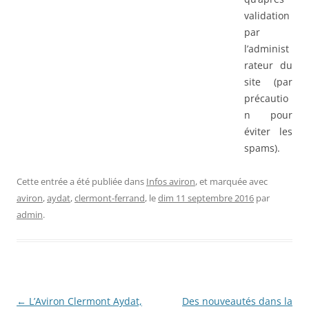
validation
par
l’administ
rateur du
site (par
précautio
n pour
éviter les
spams).
Cette entrée a été publiée dans
Infos aviron
, et marquée avec
aviron
,
aydat
,
clermont-ferrand
, le
dim 11 septembre 2016
par
admin
.
Navigation
←
L’Aviron Clermont Aydat,
Des nouveautés dans la