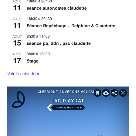
18h00
à
20h00
AOÛT
11
seance autonomes claudette
18h30
à
20h30
AOÛT
11
Séance Repèchage – Delphine & Claudette
8h30
à
11h00
AOÛT
15
seance pp, ddn , pac claudette
8h00
à
12h30
AOÛT
17
Stage
Voir le calendrier