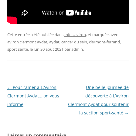
Cette entrée a été publiée dans
Infos aviron
, et marquée avec
aviron clermont aydat
,
aydat
,
cancer du sein
,
clermont-ferrand
,
sport santé
, le
lun 30 août 2021
par
admin
.
Navigation
←
Pour ramer à L’Aviron
Une belle journée de
des
Clermont Aydat… on vous
découverte à L’Aviron
articles
informe
Clermont Aydat pour soutenir
la section sport-santé
→
Laisser un commentaire