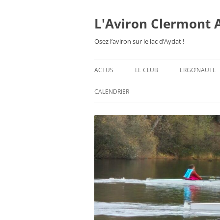
Aller
au
contenu
L'Aviron Clermont 
Osez l’aviron sur le lac d’Aydat !
ACTUS
LE CLUB
ERGO’NAUTE
PRÉSENTATION
CALENDRIER
HORAIRES & ORGANISATION
ESPACE ADHÉSION
TARIFS 2026-27