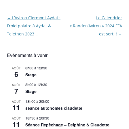
Navigation
←
L’Aviron Clermont Aydat :
Le Calendrier
des
Froid polaire à Aydat &
« Randon’Aviron » 2024 FFA
articles
Telethon 2023 …
est sorti !
→
Évènements à venir
8h00
à
12h30
AOÛT
6
Stage
8h00
à
12h30
AOÛT
7
Stage
18h00
à
20h00
AOÛT
11
seance autonomes claudette
18h30
à
20h30
AOÛT
11
Séance Repèchage – Delphine & Claudette