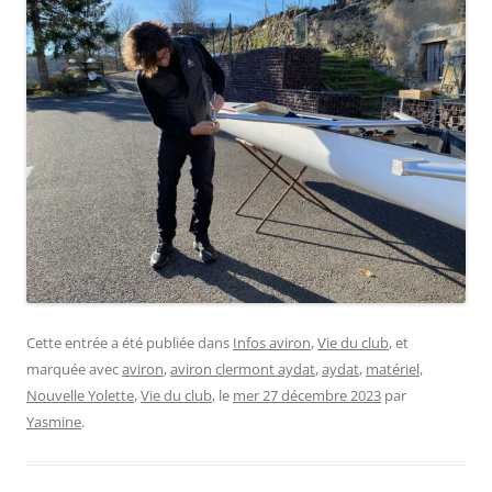
Cette entrée a été publiée dans
Infos aviron
,
Vie du club
, et
marquée avec
aviron
,
aviron clermont aydat
,
aydat
,
matériel
,
Nouvelle Yolette
,
Vie du club
, le
mer 27 décembre 2023
par
Yasmine
.