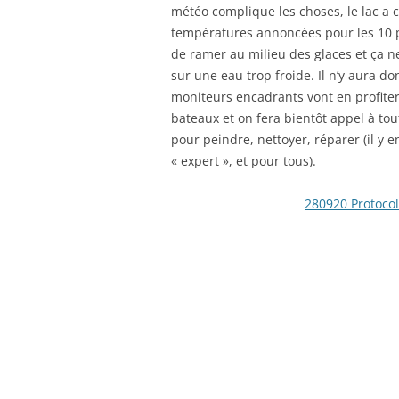
météo complique les choses, le lac a
températures annoncées pour les 10 pr
de ramer au milieu des glaces et ça ne
sur une eau trop froide. Il n’y aura d
moniteurs encadrants vont en profiter 
bateaux et on fera bientôt appel à to
pour peindre, nettoyer, réparer (il y 
« expert », et pour tous).
280920 Protocol