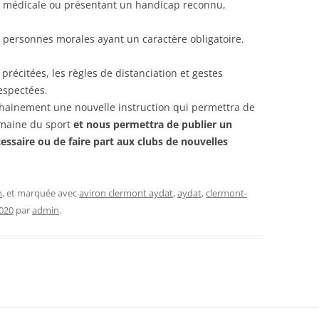
on médicale ou présentant un handicap reconnu,
s personnes morales ayant un caractère obligatoire.
 précitées, les règles de distanciation et gestes
respectées.
hainement une nouvelle instruction qui permettra de
omaine du sport
et nous permettra de publier un
essaire ou de faire part aux clubs de nouvelles
n
, et marquée avec
aviron clermont aydat
,
aydat
,
clermont-
020
par
admin
.