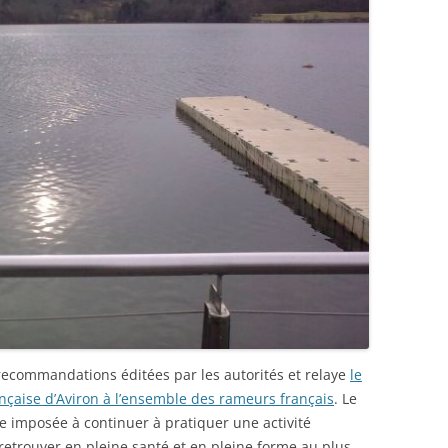
recommandations éditées par les autorités et relaye
le
nçaise d’Aviron à l’ensemble des rameurs français
. Le
e imposée à continuer à pratiquer une activité
etrouver en pleine santé et en pleine forme au plus