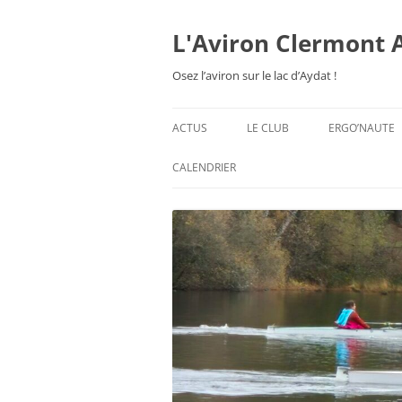
Aller
au
contenu
L'Aviron Clermont 
Osez l’aviron sur le lac d’Aydat !
ACTUS
LE CLUB
ERGO’NAUTE
PRÉSENTATION
CALENDRIER
HORAIRES & ORGANISATION
ESPACE ADHÉSION
TARIFS 2026-27