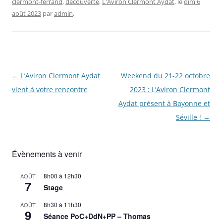
clermont-ferrand
,
découverte
,
L'Aviron Clermont Aydat
, le
dim 6
août 2023
par
admin
.
Navigation
←
L’Aviron Clermont Aydat
Weekend du 21-22 octobre
des
vient à votre rencontre
2023 : L’Aviron Clermont
articles
Aydat présent à Bayonne et
Séville !
→
Évènements à venir
8h00
à
12h30
AOÛT
7
Stage
8h30
à
11h30
AOÛT
9
Séance PoC+DdN+PP – Thomas