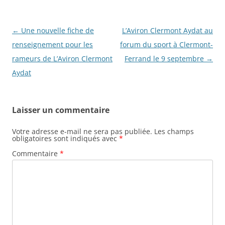
Navigation
←
Une nouvelle fiche de
L’Aviron Clermont Aydat au
des
renseignement pour les
forum du sport à Clermont-
articles
rameurs de L’Aviron Clermont
Ferrand le 9 septembre
→
Aydat
Laisser un commentaire
Votre adresse e-mail ne sera pas publiée.
Les champs
obligatoires sont indiqués avec
*
Commentaire
*