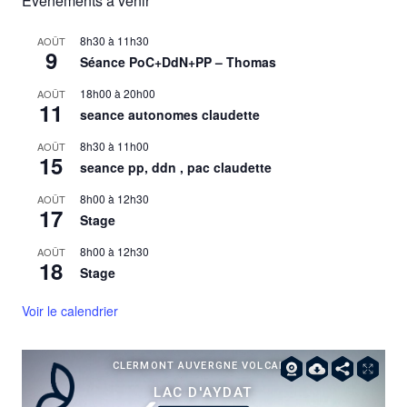
Évènements à venir
8h30
à
11h30
AOÛT
9
Séance PoC+DdN+PP – Thomas
18h00
à
20h00
AOÛT
11
seance autonomes claudette
8h30
à
11h00
AOÛT
15
seance pp, ddn , pac claudette
8h00
à
12h30
AOÛT
17
Stage
8h00
à
12h30
AOÛT
18
Stage
Voir le calendrier