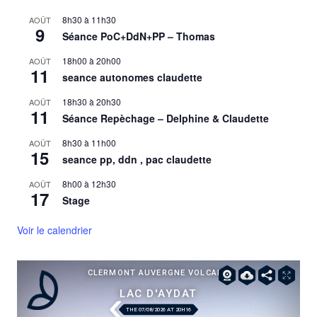
8h30
à
11h30
AOÛT
9
Séance PoC+DdN+PP – Thomas
18h00
à
20h00
AOÛT
11
seance autonomes claudette
18h30
à
20h30
AOÛT
11
Séance Repèchage – Delphine & Claudette
8h30
à
11h00
AOÛT
15
seance pp, ddn , pac claudette
8h00
à
12h30
AOÛT
17
Stage
Voir le calendrier