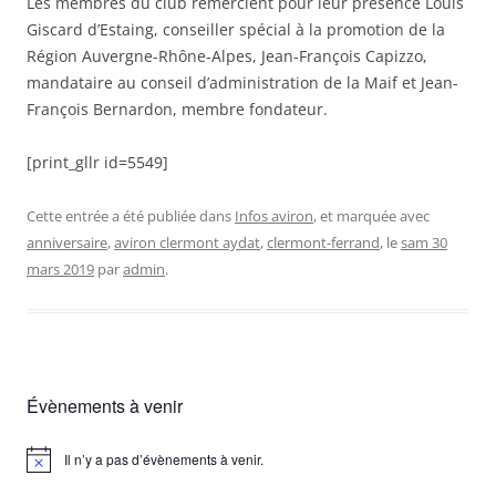
Les membres du club remercient pour leur présence Louis
Giscard d’Estaing, conseiller spécial à la promotion de la
Région Auvergne-Rhône-Alpes, Jean-François Capizzo,
mandataire au conseil d’administration de la Maif et Jean-
François Bernardon, membre fondateur.
[print_gllr id=5549]
Cette entrée a été publiée dans
Infos aviron
, et marquée avec
anniversaire
,
aviron clermont aydat
,
clermont-ferrand
, le
sam 30
mars 2019
par
admin
.
Évènements à venir
Il n’y a pas d’évènements à venir.
Notice