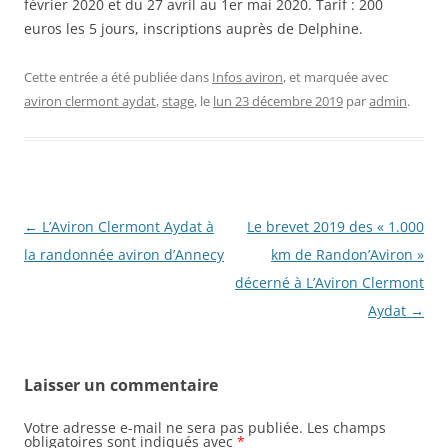
février 2020 et du 27 avril au 1er mai 2020. Tarif : 200
euros les 5 jours, inscriptions auprès de Delphine.
Cette entrée a été publiée dans
Infos aviron
, et marquée avec
aviron clermont aydat
,
stage
, le
lun 23 décembre 2019
par
admin
.
Navigation
←
L’Aviron Clermont Aydat à
Le brevet 2019 des « 1.000
des
la randonnée aviron d’Annecy
km de Randon’Aviron »
articles
décerné à L’Aviron Clermont
Aydat
→
Laisser un commentaire
Votre adresse e-mail ne sera pas publiée.
Les champs
obligatoires sont indiqués avec
*