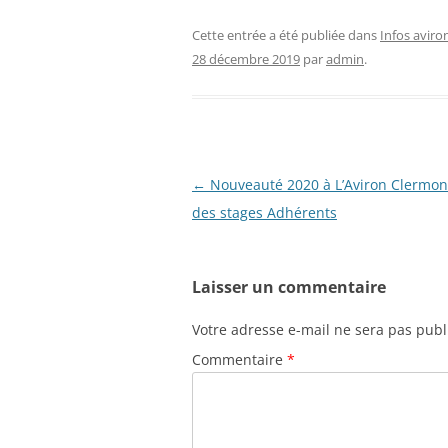
Cette entrée a été publiée dans
Infos aviro
28 décembre 2019
par
admin
.
Navigation
←
Nouveauté 2020 à L’Aviron Clermont
des
des stages Adhérents
articles
Laisser un commentaire
Votre adresse e-mail ne sera pas publ
Commentaire
*