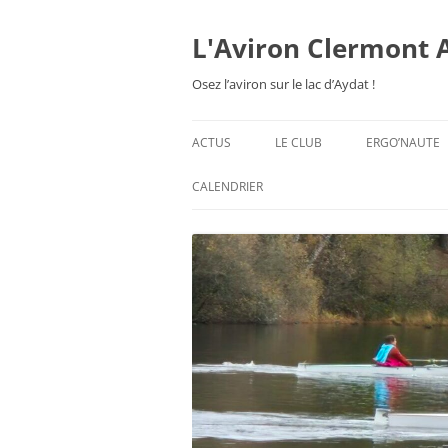
Aller
au
contenu
L'Aviron Clermont 
Osez l’aviron sur le lac d’Aydat !
ACTUS
LE CLUB
ERGO’NAUTE
PRÉSENTATION
CALENDRIER
HORAIRES & ORGANISATION
ESPACE ADHÉSION
TARIFS 2026-27