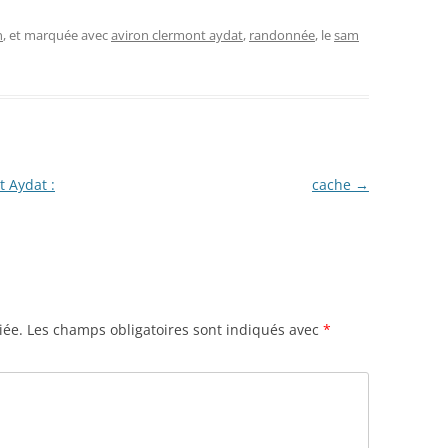
n
, et marquée avec
aviron clermont aydat
,
randonnée
, le
sam
 Aydat :
cache
→
iée.
Les champs obligatoires sont indiqués avec
*