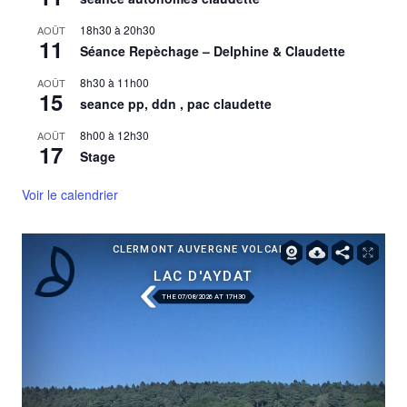
18h30
à
20h30
AOÛT
11
Séance Repèchage – Delphine & Claudette
8h30
à
11h00
AOÛT
15
seance pp, ddn , pac claudette
8h00
à
12h30
AOÛT
17
Stage
Voir le calendrier