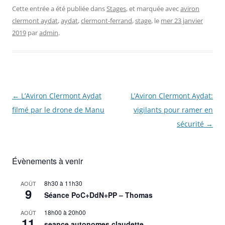
Cette entrée a été publiée dans
Stages
, et marquée avec
aviron
clermont aydat
,
aydat
,
clermont-ferrand
,
stage
, le
mer 23 janvier
2019
par
admin
.
Navigation
←
L’Aviron Clermont Aydat
L’Aviron Clermont Aydat:
des
filmé par le drone de Manu
vigilants pour ramer en
articles
sécurité
→
Évènements à venir
8h30
à
11h30
AOÛT
9
Séance PoC+DdN+PP – Thomas
18h00
à
20h00
AOÛT
11
seance autonomes claudette