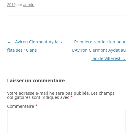
2019
par
admin
.
Navigation
←
L’Aviron Clermont Aydat a
Première rando club pour
des
fêté ses 10 ans
L’Aviron Clermont Aydat au
articles
lac de Villerest
→
Laisser un commentaire
Votre adresse e-mail ne sera pas publiée.
Les champs
obligatoires sont indiqués avec
*
Commentaire
*