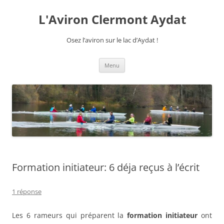
Aller
au
L'Aviron Clermont Aydat
contenu
Osez l’aviron sur le lac d’Aydat !
Menu
Formation initiateur: 6 déja reçus à l’écrit
1 réponse
Les 6 rameurs qui préparent la
formation initiateur
ont