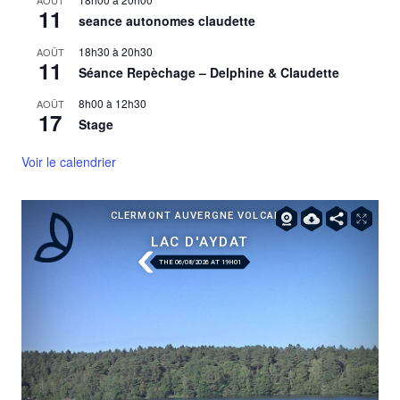
AOÛT
11
seance autonomes claudette
18h30
à
20h30
AOÛT
11
Séance Repèchage – Delphine & Claudette
8h00
à
12h30
AOÛT
17
Stage
Voir le calendrier