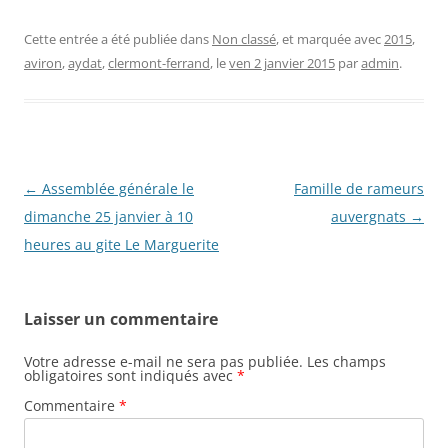
Cette entrée a été publiée dans
Non classé
, et marquée avec
2015
,
aviron
,
aydat
,
clermont-ferrand
, le
ven 2 janvier 2015
par
admin
.
Navigation
←
Assemblée générale le
Famille de rameurs
des
dimanche 25 janvier à 10
auvergnats
→
articles
heures au gite Le Marguerite
Laisser un commentaire
Votre adresse e-mail ne sera pas publiée.
Les champs
obligatoires sont indiqués avec
*
Commentaire
*