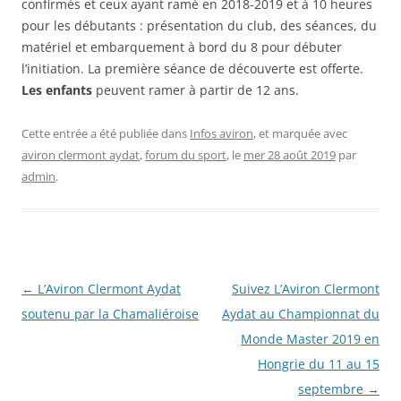
confirmés et ceux ayant ramé en 2018-2019 et à 10 heures
pour les débutants : présentation du club, des séances, du
matériel et embarquement à bord du 8 pour débuter
l’initiation. La première séance de découverte est offerte.
Les enfants
peuvent ramer à partir de 12 ans.
Cette entrée a été publiée dans
Infos aviron
, et marquée avec
aviron clermont aydat
,
forum du sport
, le
mer 28 août 2019
par
admin
.
Navigation
←
L’Aviron Clermont Aydat
Suivez L’Aviron Clermont
des
soutenu par la Chamaliéroise
Aydat au Championnat du
articles
Monde Master 2019 en
Hongrie du 11 au 15
septembre
→