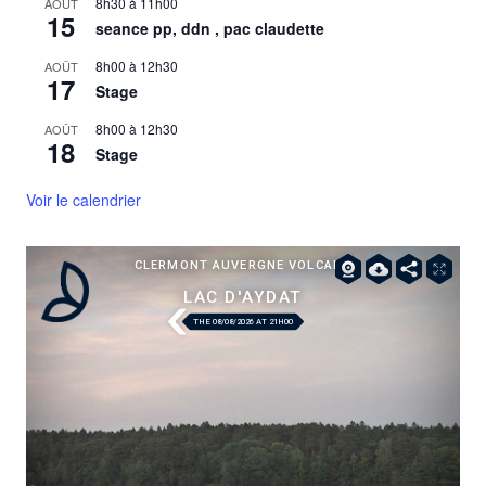
8h30
à
11h00
AOÛT
15
seance pp, ddn , pac claudette
8h00
à
12h30
AOÛT
17
Stage
8h00
à
12h30
AOÛT
18
Stage
Voir le calendrier