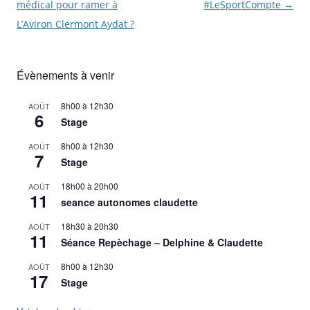
des
médical pour ramer à
#LeSportCompte
→
articles
L’Aviron Clermont Aydat ?
Évènements à venir
8h00
à
12h30
AOÛT
6
Stage
8h00
à
12h30
AOÛT
7
Stage
18h00
à
20h00
AOÛT
11
seance autonomes claudette
18h30
à
20h30
AOÛT
11
Séance Repèchage – Delphine & Claudette
8h00
à
12h30
AOÛT
17
Stage