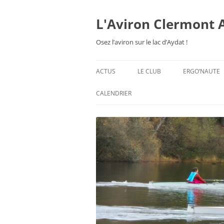
Aller
au
contenu
L'Aviron Clermont 
Osez l’aviron sur le lac d’Aydat !
ACTUS
LE CLUB
ERGO’NAUTE
PRÉSENTATION
CALENDRIER
HORAIRES & ORGANISATION
ESPACE ADHÉSION
TARIFS 2026-27