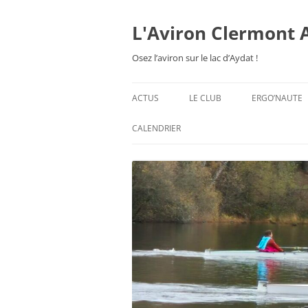
Aller
au
contenu
L'Aviron Clermont 
Osez l’aviron sur le lac d’Aydat !
ACTUS
LE CLUB
ERGO’NAUTE
PRÉSENTATION
CALENDRIER
HORAIRES & ORGANISATION
ESPACE ADHÉSION
TARIFS 2026-27