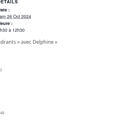
DÉTAILS
ate :
am 26 Oct 2024
eure :
h30 à 12h30
drants » avec Delphine
»
32
h48