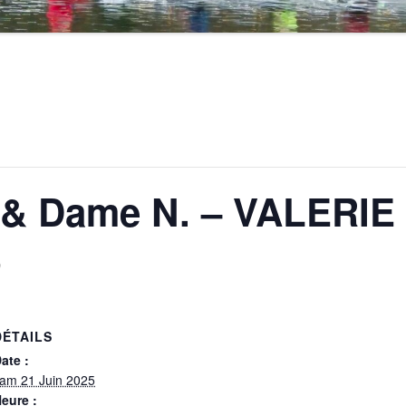
. & Dame N. – VALERIE
0
DÉTAILS
ate :
am 21 Juin 2025
eure :