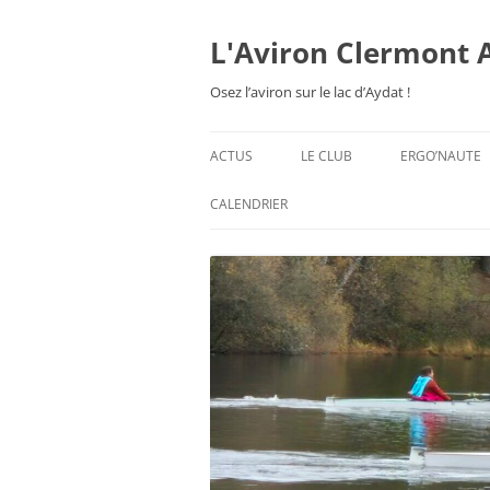
Aller
au
contenu
L'Aviron Clermont 
Osez l’aviron sur le lac d’Aydat !
ACTUS
LE CLUB
ERGO’NAUTE
PRÉSENTATION
CALENDRIER
HORAIRES & ORGANISATION
ESPACE ADHÉSION
TARIFS 2026-27