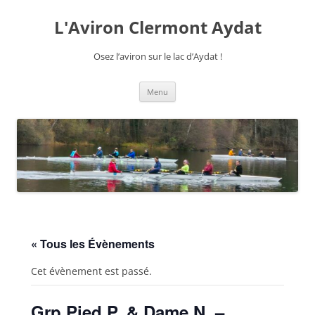
Aller
au
L'Aviron Clermont Aydat
contenu
Osez l’aviron sur le lac d’Aydat !
Menu
« Tous les Évènements
Cet évènement est passé.
Grp Pied P. & Dame N. –