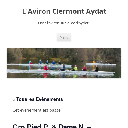
Aller
au
L'Aviron Clermont Aydat
contenu
Osez l’aviron sur le lac d’Aydat !
Menu
« Tous les Évènements
Cet évènement est passé.
Grp Pied P. & Dame N. –