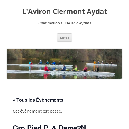
Aller
au
L'Aviron Clermont Aydat
contenu
Osez l’aviron sur le lac d’Aydat !
Menu
« Tous les Évènements
Cet évènement est passé.
Grp Pied P. & Dame2N.