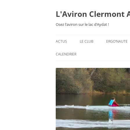
Aller
au
contenu
L'Aviron Clermont 
Osez l’aviron sur le lac d’Aydat !
ACTUS
LE CLUB
ERGO’NAUTE
PRÉSENTATION
CALENDRIER
HORAIRES & ORGANISATION
ESPACE ADHÉSION
TARIFS 2026-27