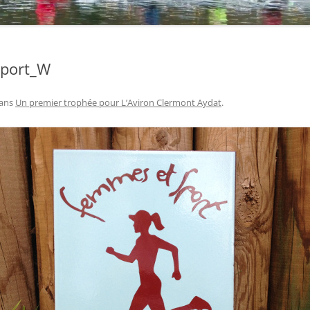
port_W
ans
Un premier trophée pour L’Aviron Clermont Aydat
.