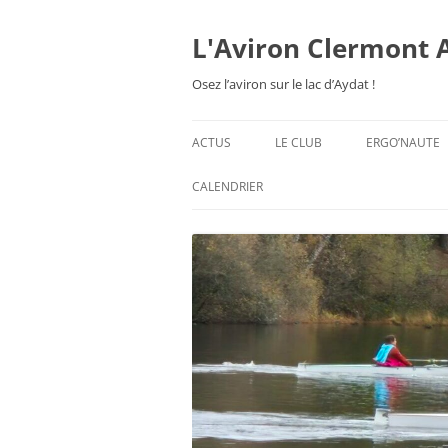
Aller
au
contenu
L'Aviron Clermont 
Osez l’aviron sur le lac d’Aydat !
ACTUS
LE CLUB
ERGO’NAUTE
PRÉSENTATION
CALENDRIER
HORAIRES & ORGANISATION
ESPACE ADHÉSION
TARIFS 2026-27