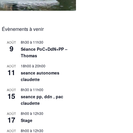
Évènements à venir
8h30
à
11h30
AOÛT
9
Séance PoC+DdN+PP –
Thomas
18h00
à
20h00
AOÛT
11
seance autonomes
claudette
8h30
à
11h00
AOÛT
15
seance pp, ddn , pac
claudette
8h00
à
12h30
AOÛT
17
Stage
8h00
à
12h30
AOÛT