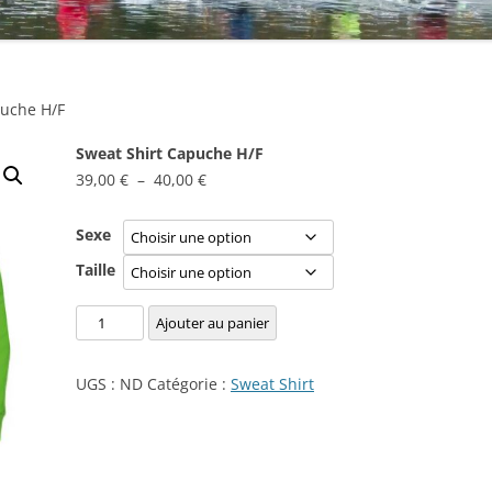
puche H/F
Sweat Shirt Capuche H/F
Plage
39,00
€
–
40,00
€
de
prix :
Sexe
39,00 €
Taille
à
40,00 €
quantité
Ajouter au panier
de
Sweat
UGS :
ND
Catégorie :
Sweat Shirt
Shirt
Capuche
H/F