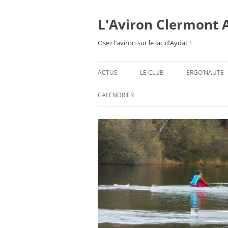
Aller
au
contenu
L'Aviron Clermont 
Osez l’aviron sur le lac d’Aydat !
ACTUS
LE CLUB
ERGO’NAUTE
PRÉSENTATION
CALENDRIER
HORAIRES & ORGANISATION
ESPACE ADHÉSION
TARIFS 2026-27